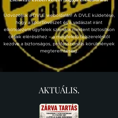
Üdvözöljük a DVLE weboldalán! A DVLE küldetése,
hogy a sportlövészet és a vadászat iránt
elkötelezett ügyfelek számára mindent biztosítson
céljaik eléréséhez – a megfelelő felszereléstől
kezdve a biztonságos, professzionális körülmények
megteremtéséig.
AKTUÁLIS.