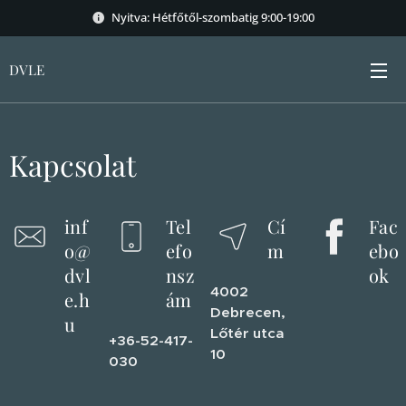
Nyitva: Hétfőtől-szombatig 9:00-19:00
DVLE
Kapcsolat
inf
Tel
Cí
Fac
o@
efo
m
ebo
dvl
nsz
ok
4002
e.h
ám
Debrecen,
u
Lőtér utca
+36-52-417-
10
030