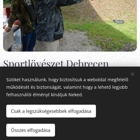
Sportlövészet Debrecen
Sütiket használunk, hogy biztosítsuk a weboldal megfelelő
működését és biztonságát, valamint hogy a lehető legjobb
A DVLE
felhasználói élményt kínáljuk Neked.
Csak a legszükségesebbek elfogadása
A képeket biztosította:Cimre
Összes elfogadása
Sütik