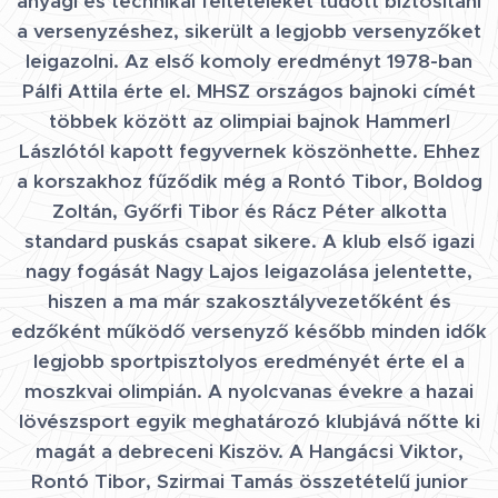
anyagi és technikai feltételeket tudott biztosítani
a versenyzéshez, sikerült a legjobb versenyzőket
leigazolni. Az első komoly eredményt 1978-ban
Pálfi Attila érte el. MHSZ országos bajnoki címét
többek között az olimpiai bajnok Hammerl
Lászlótól kapott fegyvernek köszönhette. Ehhez
a korszakhoz fűződik még a Rontó Tibor, Boldog
Zoltán, Győrfi Tibor és Rácz Péter alkotta
standard puskás csapat sikere. A klub első igazi
nagy fogását Nagy Lajos leigazolása jelentette,
hiszen a ma már szakosztályvezetőként és
edzőként működő versenyző később minden idők
legjobb sportpisztolyos eredményét érte el a
moszkvai olimpián. A nyolcvanas évekre a hazai
lövészsport egyik meghatározó klubjává nőtte ki
magát a debreceni Kiszöv. A Hangácsi Viktor,
Rontó Tibor, Szirmai Tamás összetételű junior