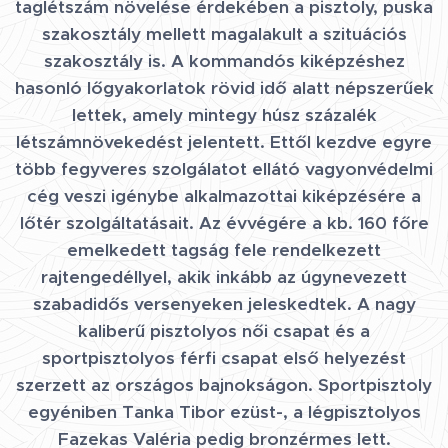
taglétszám növelése érdekében a pisztoly, puska
szakosztály mellett magalakult a szituációs
szakosztály is. A kommandós kiképzéshez
hasonló lőgyakorlatok rövid idő alatt népszerűek
lettek, amely mintegy húsz százalék
létszámnövekedést jelentett. Ettől kezdve egyre
több fegyveres szolgálatot ellátó vagyonvédelmi
cég veszi igénybe alkalmazottai kiképzésére a
lőtér szolgáltatásait. Az évvégére a kb. 160 főre
emelkedett tagság fele rendelkezett
rajtengedéllyel, akik inkább az úgynevezett
szabadidős versenyeken jeleskedtek. A nagy
kaliberű pisztolyos női csapat és a
sportpisztolyos férfi csapat első helyezést
szerzett az országos bajnokságon. Sportpisztoly
egyéniben Tanka Tibor ezüst-, a légpisztolyos
Fazekas Valéria pedig bronzérmes lett.