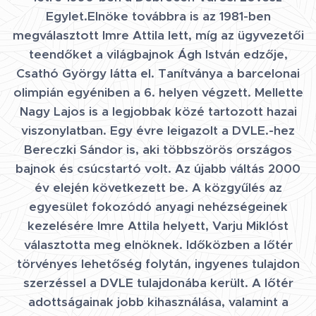
Egylet.Elnöke továbbra is az 1981-ben
megválasztott Imre Attila lett, míg az ügyvezetői
teendőket a világbajnok Ágh István edzője,
Csathó György látta el. Tanítványa a barcelonai
olimpián egyéniben a 6. helyen végzett. Mellette
Nagy Lajos is a legjobbak közé tartozott hazai
viszonylatban. Egy évre leigazolt a DVLE.-hez
Bereczki Sándor is, aki többszörös országos
bajnok és csúcstartó volt. Az újabb váltás 2000
év elején következett be. A közgyűlés az
egyesület fokozódó anyagi nehézségeinek
kezelésére Imre Attila helyett, Varju Miklóst
választotta meg elnöknek. Időközben a lőtér
törvényes lehetőség folytán, ingyenes tulajdon
szerzéssel a DVLE tulajdonába került. A lőtér
adottságainak jobb kihasználása, valamint a