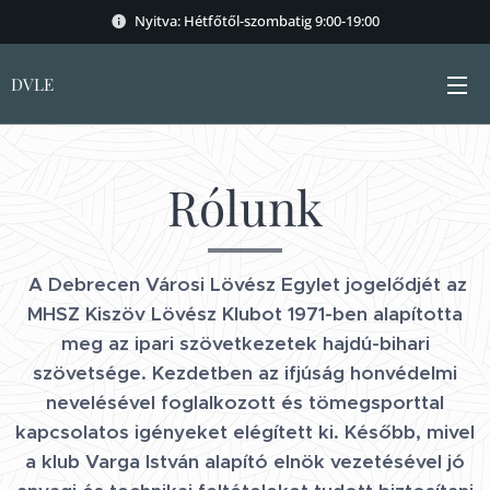
Nyitva: Hétfőtől-szombatig 9:00-19:00
DVLE
Rólunk
A Debrecen Városi Lövész Egylet jogelődjét az
MHSZ Kiszöv Lövész Klubot 1971-ben alapította
meg az ipari szövetkezetek hajdú-bihari
szövetsége. Kezdetben az ifjúság honvédelmi
nevelésével foglalkozott és tömegsporttal
kapcsolatos igényeket elégített ki. Később, mivel
a klub Varga István alapító elnök vezetésével jó