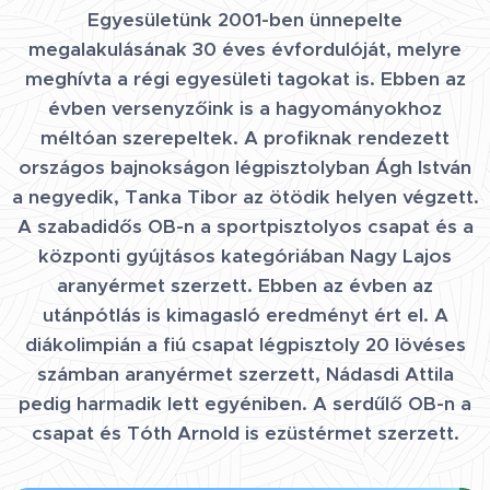
Egyesületünk 2001-ben ünnepelte
megalakulásának 30 éves évfordulóját, melyre
meghívta a régi egyesületi tagokat is. Ebben az
évben versenyzőink is a hagyományokhoz
méltóan szerepeltek. A profiknak rendezett
országos bajnokságon légpisztolyban Ágh István
a negyedik, Tanka Tibor az ötödik helyen végzett.
A szabadidős OB-n a sportpisztolyos csapat és a
központi gyújtásos kategóriában Nagy Lajos
aranyérmet szerzett. Ebben az évben az
utánpótlás is kimagasló eredményt ért el. A
diákolimpián a fiú csapat légpisztoly 20 lövéses
számban aranyérmet szerzett, Nádasdi Attila
pedig harmadik lett egyéniben. A serdűlő OB-n a
csapat és Tóth Arnold is ezüstérmet szerzett.