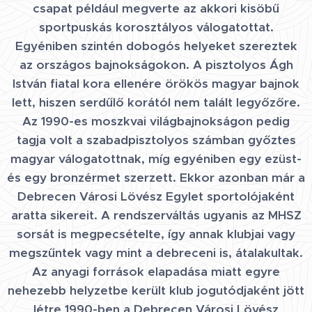
csapat például megverte az akkori kisöbű
sportpuskás korosztályos válogatottat.
Egyéniben szintén dobogós helyeket szereztek
az országos bajnokságokon. A pisztolyos Ágh
István fiatal kora ellenére örökös magyar bajnok
lett, hiszen serdűlő korától nem talált legyőzőre.
Az 1990-es moszkvai világbajnokságon pedig
tagja volt a szabadpisztolyos számban győztes
magyar válogatottnak, míg egyéniben egy ezüst-
és egy bronzérmet szerzett. Ekkor azonban már a
Debrecen Városi Lövész Egylet sportolójaként
aratta sikereit. A rendszerváltás ugyanis az MHSZ
sorsát is megpecsételte, így annak klubjai vagy
megszűntek vagy mint a debreceni is, átalakultak.
Az anyagi források elapadása miatt egyre
nehezebb helyzetbe került klub jogutódjaként jött
létre 1990-ben a Debrecen Városi Lövész